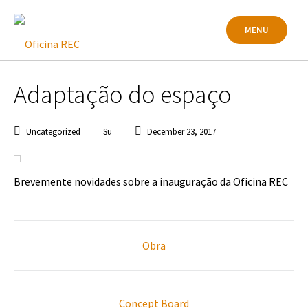
Skip
to
MENU
content
Adaptação do espaço
Uncategorized
Su
December 23, 2017
Brevemente novidades sobre a inauguração da Oficina REC
Post
Obra
navigation
Concept Board